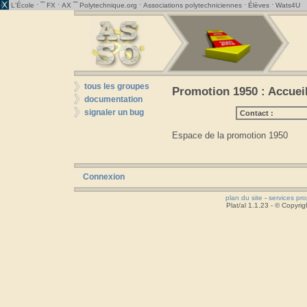
· ˜˜
·
˜˜
·
·
·
L'École
FX
AX
Polytechnique.org
Associations polytechniciennes
Élèves
Wats4U
tous les groupes
Promotion 1950 : Accuei
documentation
signaler un bug
Contact :
Espace de la promotion 1950
Connexion
plan du site
-
services pr
Plat/al 1.1.23 - © Copyr