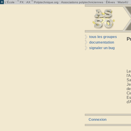
· ˜˜
·
˜˜
·
·
·
L'École
FX
AX
Polytechnique.org
Associations polytechniciennes
Élèves
Wats4U
tous les groupes
P
documentation
signaler un bug
Le
l'
Sa
Je
de
Ci
Es
d'
Connexion