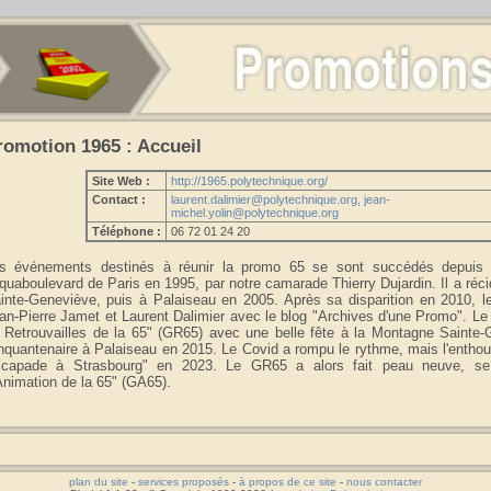
romotion 1965 : Accueil
Site Web :
http://1965.polytechnique.org/
Contact :
laurent.dalimier@polytechnique.org, jean-
michel.yolin@polytechnique.org
Téléphone :
06 72 01 24 20
s événements destinés à réunir la promo 65 se sont succédés depuis l
Aquaboulevard de Paris en 1995, par notre camarade Thierry Dujardin. Il a ré
inte-Geneviève, puis à Palaiseau en 2005. Après sa disparition en 2010, l
an-Pierre Jamet et Laurent Dalimier avec le blog "Archives d'une Promo". Le 
 Retrouvailles de la 65" (GR65) avec une belle fête à la Montagne Sainte-
nquantenaire à Palaiseau en 2015. Le Covid a rompu le rythme, mais l'enth
capade à Strasbourg" en 2023. Le GR65 a alors fait peau neuve, se
Animation de la 65" (GA65).
plan du site
-
services proposés
-
à propos de ce site
-
nous contacter