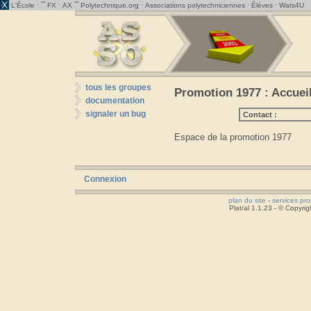
· ˜˜
·
˜˜
·
·
·
L'École
FX
AX
Polytechnique.org
Associations polytechniciennes
Élèves
Wats4U
tous les groupes
Promotion 1977 : Accuei
documentation
signaler un bug
Contact :
Espace de la promotion 1977
Connexion
plan du site
-
services pr
Plat/al 1.1.23 - © Copyr