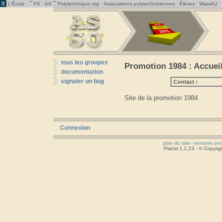
· ˜˜
·
˜˜
·
·
·
L'École
FX
AX
Polytechnique.org
Associations polytechniciennes
Élèves
Wats4U
tous les groupes
Promotion 1984 : Accuei
documentation
signaler un bug
Contact :
Site de la promotion 1984
Connexion
plan du site
-
services pr
Plat/al 1.1.23 - © Copyr