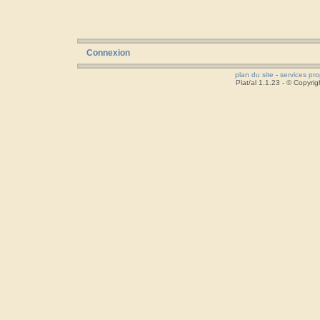
Connexion
plan du site
-
services pr
Plat/al 1.1.23 - © Copyr