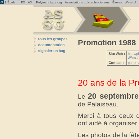
· ˜˜
·
˜˜
·
·
·
L'École
FX
AX
Polytechnique.org
Associations polytechniciennes
Élèves
Wats4U
tous les groupes
Promotion 1988 
documentation
signaler un bug
Site Web :
http:/
dPms#
Contact :
par ema
20 ans de la P
20 septembre
Le
de Palaiseau.
Merci à tous ceux q
ont aidé à organiser 
Les photos de la fêt