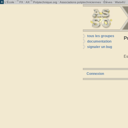
· ˜˜
·
˜˜
·
·
·
L'École
FX
AX
Polytechnique.org
Associations polytechniciennes
Élèves
Wats4U
tous les groupes
P
documentation
signaler un bug
Es
Connexion