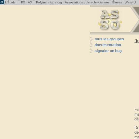
· ˜˜
·
˜˜
·
·
·
L'École
FX
AX
Polytechnique.org
Associations polytechniciennes
Élèves
Wats4U
tous les groupes
J
documentation
signaler un bug
Fi
me
dé
De
de
ma