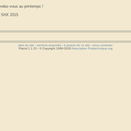
ndez-vous au printemps !
 SHX 2015
plan du site
-
services proposés
-
à propos de ce site
-
nous contacter
Plat/al 1.1.23 - © Copyright 1999-2026
Association Polytechnique.org