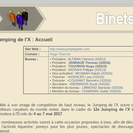
umping de l'X : Accueil
Site Web :
http://www.jumpingdelx.com
Contact :
Hugo Touvron
Bureau :
• Président :
ALTMAN Clément (X2012)
• Président :
JANNAUD Thomas (X2016)
• Président :
TOUVRON Hugo (X2015)
• Président :
MIZRAHI Philippe (X2013)
• Vice-président :
MOAMAH Hakim (X2016)
• Trésorier :
•KOEHLER Lara (X2015)
• Trésorier :
•COURANT Berenice (X2016)
• Secrétaire :
•DERMINON Suzie (X2016)
• Membre du bureau :
LIBMOND Stanislas (X2016)
• Membre du bureau :
CHAKRANI Jaafar (X2016)
dèle à son image de compétition de haut niveau, le Jumping de l'X ouvre 
illeurs cavaliers du monde entier, dans le cadre du
12e Jumping de l'X i
roulera à l'École du
4 au 7 mai 2017
.
 nombreuses activités seront à cette occasion proposées à tous, afin de déco
 l'activité équestre: poneys pour les plus jeunes, spectacles de dressage
tériel...