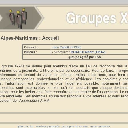
-Alpes-Maritimes : Accueil
Contact :
Jean Carlotti (X1962)
Bureau :
• Secrétaire :
BIJAOUI Albert (X1962)
groupe agréé par l'AX
 groupe X-AM se donne pour ambition d’être un lieu de rencontre des X 
ritimes ou à proximité, à titre principal ou secondaire. Pour ce faire, il prop
nférences en tentant de varier les thèmes traités et les lieux, pour tenir
tuations personnelles, professionnelles et de résidence. Les conjoints y s
is, l’information est donnée le plus largement possible, notamment par 
sponibles sont incomplètes, si bien qu’il est souhaité que chaque destina
lations pour les inviter à se faire connaître du secrétaire de l’association. Le c
être renouvelé. Ses membres souhaitent répondre à vos attentes et vous renco
ésident de l’Association X-AM
plan du site
-
services proposés
-
à propos de ce site
-
nous contacter