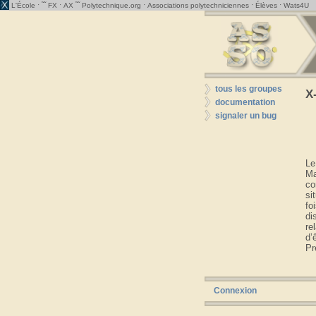
· ˜˜
·
˜˜
·
·
·
L'École
FX
AX
Polytechnique.org
Associations polytechniciennes
Élèves
Wats4U
tous les groupes
X
documentation
signaler un bug
Le
Ma
co
si
fo
di
re
d’
Pr
Connexion