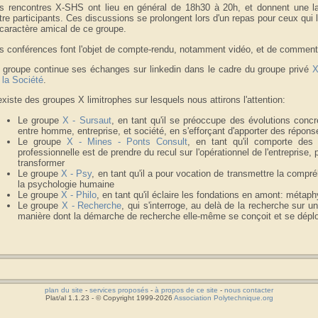
s rencontres X-SHS ont lieu en général de 18h30 à 20h, et donnent une l
tre participants. Ces discussions se prolongent lors d'un repas pour ceux qui l
 caractère amical de ce groupe.
s conférences font l'objet de compte-rendu, notamment vidéo, et de comment
 groupe continue ses échanges sur linkedin dans le cadre du groupe privé
X
 la Société
.
 existe des groupes X limitrophes sur lesquels nous attirons l'attention:
Le groupe
X - Sursaut
, en tant qu'il se préoccupe des évolutions concr
entre homme, entreprise, et société, en s'efforçant d'apporter des répons
Le groupe
X - Mines - Ponts Consult
, en tant qu'il comporte de
professionnelle est de prendre du recul sur l'opérationnel de l'entreprise, p
transformer
Le groupe
X - Psy
, en tant qu'il a pour vocation de transmettre la comp
la psychologie humaine
Le groupe
X - Philo
, en tant qu'il éclaire les fondations en amont: métaph
Le groupe
X - Recherche
, qui s'interroge, au delà de la recherche sur u
manière dont la démarche de recherche elle-même se conçoit et se déplo
plan du site
-
services proposés
-
à propos de ce site
-
nous contacter
Plat/al 1.1.23 - © Copyright 1999-2026
Association Polytechnique.org