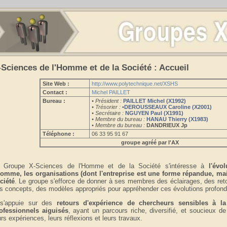
-Sciences de l'Homme et de la Société : Accueil
Site Web :
http://www.polytechnique.net/XSHS
Contact :
Michel PAILLET
Bureau :
• Président :
PAILLET Michel (X1992)
• Trésorier :
•DEROUSSEAUX Caroline (X2001)
• Secrétaire :
NGUYEN Paul (X1991)
• Membre du bureau :
HANAU Thierry (X1983)
• Membre du bureau :
DANDRIEUX Jp
Téléphone :
06 33 95 91 67
groupe agréé par l'AX
 Groupe X-Sciences de l'Homme et de la Société s'intéresse à
l'évo
homme, les organisations (dont l'entreprise est une forme répandue, mais
ciété
. Le groupe s'efforce de donner à ses membres des éclairages, des reto
s concepts, des modèles appropriés pour appréhender ces évolutions profond
 s'appuie sur des
retours d'expérience de chercheurs sensibles à la
ofessionnels aiguisés
, ayant un parcours riche, diversifié, et soucieux de
urs expériences, leurs réflexions et leurs travaux.