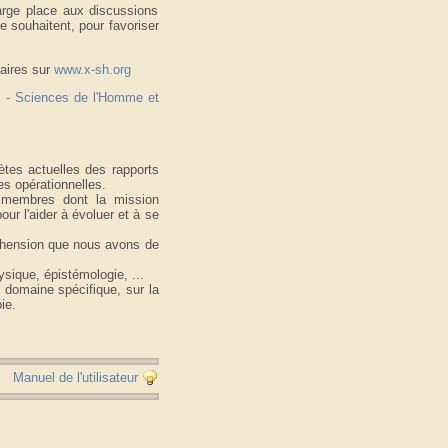
arge place aux discussions
e souhaitent, pour favoriser
aires sur
www.x-sh.org
 - Sciences de l'Homme et
ètes actuelles des rapports
es opérationnelles.
s membres dont la mission
our l'aider à évoluer et à se
réhension que nous avons de
ysique, épistémologie, ...
n domaine spécifique, sur la
ie.
Manuel de l'utilisateur