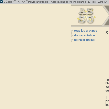
· ˜˜
·
˜˜
·
·
·
L'École
FX
AX
Polytechnique.org
Associations polytechniciennes
Élèves
Wats4U
tous les groupes
X
documentation
signaler un bug
Le
l'
so
de
Il
pr
le