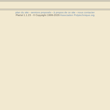
plan du site
-
services proposés
-
à propos de ce site
-
nous contacter
Plat/al 1.1.23 - © Copyright 1999-2026
Association Polytechnique.org