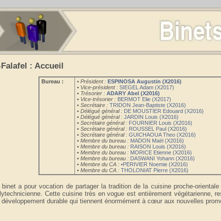
Falafel : Accueil
Bureau :
• Président :
ESPINOSA Augustin (X2016)
• Vice-président :
SIEGEL Adam (X2017)
• Trésorier :
ADARY Abel (X2016)
• Vice-trésorier :
BERMOT Elie (X2017)
• Secrétaire :
TRIDON Jean-Baptiste (X2016)
• Délégué général :
DE MOUSTIER Edouard (X2016)
• Délégué général :
JARDIN Louis (X2016)
• Secrétaire général :
FOURNIER Louis (X2016)
• Secrétaire général :
ROUSSEL Paul (X2016)
• Secrétaire général :
GUICHAOUA Theo (X2016)
• Membre du bureau :
MADON Maël (X2016)
• Membre du bureau :
RAISON Louis (X2016)
• Membre du bureau :
MORICE Etienne (X2016)
• Membre du bureau :
DASWANI Yohann (X2016)
• Membre du CA :
•PERIVIER Noemie (X2016)
• Membre du CA :
THOLONIAT Pierre (X2016)
 binet a pour vocation de partager la tradition de la cuisine proche-orienta
lytechnicienne. Cette cuisine très en vogue est entièrement végétarienne, re
 développement durable qui tiennent énormément à cœur aux nouvelles promo