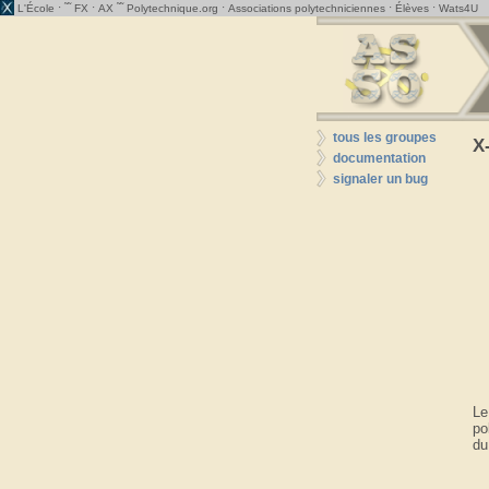
· ˜˜
·
˜˜
·
·
·
L'École
FX
AX
Polytechnique.org
Associations polytechniciennes
Élèves
Wats4U
tous les groupes
X-
documentation
signaler un bug
Le
po
du