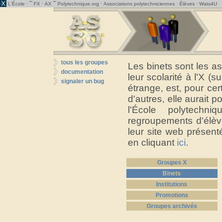
· ˜˜
·
˜˜
·
·
·
L'École
FX
AX
Polytechnique.org
Associations polytechniciennes
Élèves
Wats4U
tous les groupes
Les binets sont les a
documentation
leur scolarité à l'X (s
signaler un bug
étrange, est, pour cer
d'autres, elle aurait 
l'École polytechn
regroupements d'élève
leur site web présent
en cliquant
ici
.
Groupes X
Binets
Institutions
Promotions
Groupes archivés