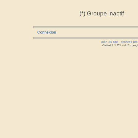
(*) Groupe inactif
Connexion
plan du site
-
services pr
Plat/al 1.1.23 - © Copyr