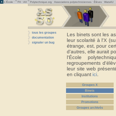
· ˜˜
·
˜˜
·
·
·
L'École
FX
AX
Polytechnique.org
Associations polytechniciennes
Élèves
Wats4U
tous les groupes
Les binets sont les a
documentation
leur scolarité à l'X (s
signaler un bug
étrange, est, pour cer
d'autres, elle aurait 
l'École polytechn
regroupements d'élève
leur site web présent
en cliquant
ici
.
Groupes X
Binets
Institutions
Promotions
Groupes archivés