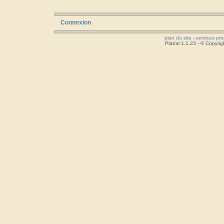
Connexion
plan du site
-
services pr
Plat/al 1.1.23 - © Copyr