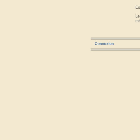
Es
Le
mé
Connexion