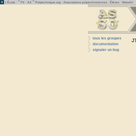
· ˜˜
·
˜˜
·
·
·
L'École
FX
AX
Polytechnique.org
Associations polytechniciennes
Élèves
Wats4U
tous les groupes
J
documentation
signaler un bug