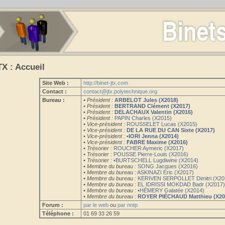
TX : Accueil
Site Web :
http://binet-jtx.com
Contact :
contact@jtx.polytechnique.org
Bureau :
• Président :
ARBELOT Jules (X2018)
• Président :
BERTRAND Clément (X2017)
• Président :
DELACHAUX Valentin (X2016)
• Président :
PAPIN Charles (X2015)
• Vice-président :
ROUSSELET Lucas (X2015)
• Vice-président :
DE LA RUE DU CAN Sixte (X2017)
• Vice-président :
•IORI Jenna (X2014)
• Vice-président :
FABRE Maxime (X2016)
• Trésorier :
ROUCHER Aymeric (X2017)
• Trésorier :
POUSSE Pierre-Louis (X2016)
• Trésorier :
•BURTSCHELL Lugdiwine (X2014)
• Membre du bureau :
SONG Jacques (X2016)
• Membre du bureau :
ASKINAZI Éric (X2017)
• Membre du bureau :
KERIVEN SERPOLLET Dimitri (X20
• Membre du bureau :
EL IDRISSI MOKDAD Badr (X2017
• Membre du bureau :
•HÉMERY Galatée (X2014)
• Membre du bureau :
ROYER PIÉCHAUD Matthieu (X20
Forum :
par le web
ou
par nntp
Téléphone :
01 69 33 26 59