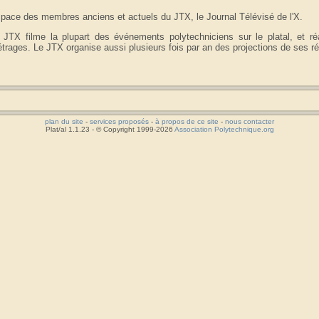
pace des membres anciens et actuels du JTX, le Journal Télévisé de l'X.
 JTX filme la plupart des événements polytechniciens sur le platal, et r
trages. Le JTX organise aussi plusieurs fois par an des projections de ses ré
plan du site
-
services proposés
-
à propos de ce site
-
nous contacter
Plat/al 1.1.23 - © Copyright 1999-2026
Association Polytechnique.org