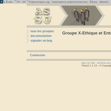
· ˜˜
·
˜˜
·
·
·
L'École
FX
AX
Polytechnique.org
Associations polytechniciennes
Élèves
Wats4U
tous les groupes
Groupe X-Ethique et Entr
documentation
signaler un bug
Connexion
plan du site
-
services pr
Plat/al 1.1.23 - © Copyr