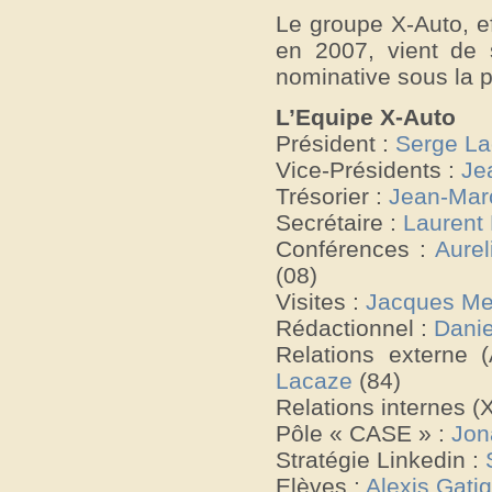
Le groupe X-Auto, e
en 2007, vient de s
nominative sous la 
L’Equipe X-Auto
Président :
Serge L
Vice-Présidents :
Je
Trésorier :
Jean-Marc
Secrétaire :
Laurent 
Conférences :
Aure
(08)
Visites :
Jacques Me
Rédactionnel :
Dani
Relations externe
Lacaze
(84)
Relations internes (
Pôle « CASE » :
Jon
Stratégie Linkedin :
Elèves :
Alexis Gati