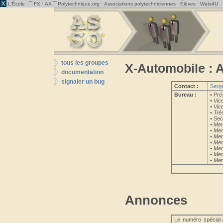
· ˜˜
·
˜˜
·
·
·
L'École
FX
AX
Polytechnique.org
Associations polytechniciennes
Élèves
Wats4U
tous les groupes
X-Automobile : A
documentation
signaler un bug
Contact :
Serg
Bureau :
• Pré
• Vic
• Vic
• Tré
• Sec
• Me
• Me
• Me
• Me
• Me
• Me
• Me
Annonces
Le numéro spécial 