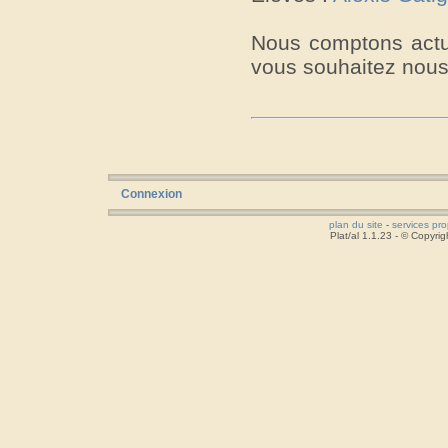
Nous comptons actue
vous souhaitez nous 
Connexion
plan du site
-
services pr
Plat/al 1.1.23 - © Copyr