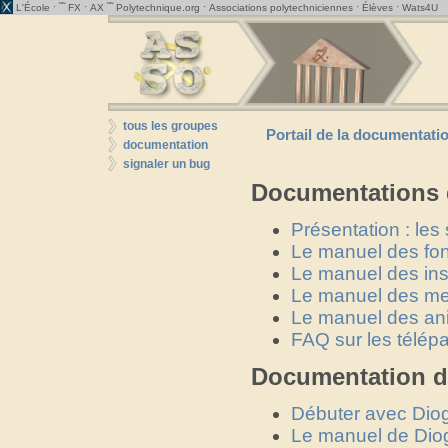
· ˜˜
·
˜˜
·
·
·
L'École
FX
AX
Polytechnique.org
Associations polytechniciennes
Élèves
Wats4U
tous les groupes
Portail de la documentati
documentation
signaler un bug
Documentations 
Présentation : les
Le manuel des fon
Le manuel des ins
Le manuel des m
Le manuel des an
FAQ sur les télép
Documentation d
Débuter avec Dio
Le manuel de Dio