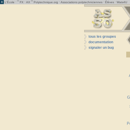
· ˜˜
·
˜˜
·
·
·
L'École
FX
AX
Polytechnique.org
Associations polytechniciennes
Élèves
Wats4U
tous les groupes
documentation
signaler un bug
G
P