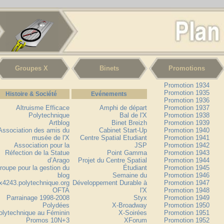
Groupes X
Binets
Promotions
Promotion 1934
Promotion 1935
Histoire & Société
Evénements
Promotion 1936
Altruisme Efficace
Amphi de départ
Promotion 1937
Polytechnique
Bal de l'X
Promotion 1938
Artblog
Binet Breizh
Promotion 1939
Association des amis du
Cabinet Start-Up
Promotion 1940
musée de l'X
Centre Spatial Etudiant
Promotion 1941
Association pour la
JSP
Promotion 1942
Réfection de la Statue
Point Gamma
Promotion 1943
d’Arago
Projet du Centre Spatial
Promotion 1944
roupe pour la gestion du
Étudiant
Promotion 1945
blog
Semaine du
Promotion 1946
x4243.polytechnique.org
Développement Durable à
Promotion 1947
OFTA
l'X
Promotion 1948
Parrainage 1998-2008
Styx
Promotion 1949
Polydées
X-Broadway
Promotion 1950
olytechnique au Féminin
X-Soirées
Promotion 1951
Promos 10N+3
XForum
Promotion 1952