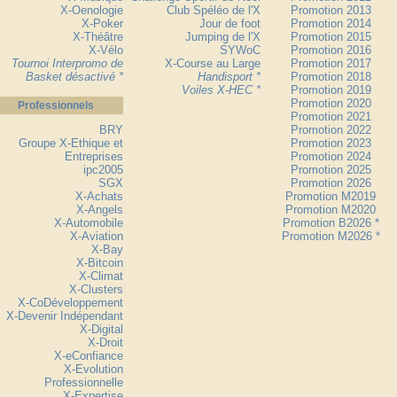
X-Oenologie
Club Spéléo de l'X
Promotion 2013
X-Poker
Jour de foot
Promotion 2014
X-Théâtre
Jumping de l'X
Promotion 2015
X-Vélo
SYWoC
Promotion 2016
Tournoi Interpromo de
X-Course au Large
Promotion 2017
Basket désactivé *
Handisport *
Promotion 2018
Voiles X-HEC *
Promotion 2019
Promotion 2020
Professionnels
Promotion 2021
BRY
Promotion 2022
Groupe X-Ethique et
Promotion 2023
Entreprises
Promotion 2024
ipc2005
Promotion 2025
SGX
Promotion 2026
X-Achats
Promotion M2019
X-Angels
Promotion M2020
X-Automobile
Promotion B2026 *
X-Aviation
Promotion M2026 *
X-Bay
X-Bitcoin
X-Climat
X-Clusters
X-CoDéveloppement
X-Devenir Indépendant
X-Digital
X-Droit
X-eConfiance
X-Evolution
Professionnelle
X-Expertise