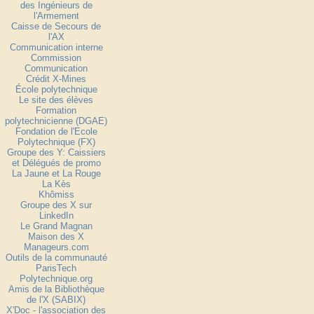
des Ingénieurs de
l'Armement
Caisse de Secours de
l'AX
Communication interne
Commission
Communication
Crédit X-Mines
École polytechnique
Le site des élèves
Formation
polytechnicienne (DGAE)
Fondation de l'Ecole
Polytechnique (FX)
Groupe des Y: Caissiers
et Délégués de promo
La Jaune et La Rouge
La Kès
Khômiss
Groupe des X sur
LinkedIn
Le Grand Magnan
Maison des X
Manageurs.com
Outils de la communauté
ParisTech
Polytechnique.org
Amis de la Bibliothèque
de l'X (SABIX)
X'Doc - l'association des