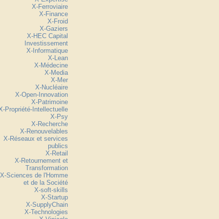
X-Ferroviaire
X-Finance
X-Froid
X-Gaziers
X-HEC Capital
Investissement
X-Informatique
X-Lean
X-Médecine
X-Media
X-Mer
X-Nucléaire
X-Open-Innovation
X-Patrimoine
X-Propriété-Intellectuelle
X-Psy
X-Recherche
X-Renouvelables
X-Réseaux et services
publics
X-Retail
X-Retournement et
Transformation
X-Sciences de l'Homme
et de la Société
X-soft-skills
X-Startup
X-SupplyChain
X-Technologies