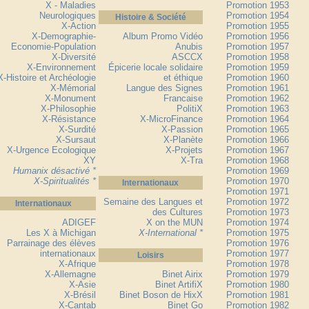
X - Maladies
Promotion 1953
Neurologiques
Promotion 1954
Histoire & Société
X-Action
Promotion 1955
X-Demographie-
Album Promo Vidéo
Promotion 1956
Economie-Population
Anubis
Promotion 1957
X-Diversité
ASCCX
Promotion 1958
X-Environnement
Épicerie locale solidaire
Promotion 1959
X-Histoire et Archéologie
et éthique
Promotion 1960
X-Mémorial
Langue des Signes
Promotion 1961
X-Monument
Francaise
Promotion 1962
X-Philosophie
PolitiX
Promotion 1963
X-Résistance
X-MicroFinance
Promotion 1964
X-Surdité
X-Passion
Promotion 1965
X-Sursaut
X-Planète
Promotion 1966
X-Urgence Ecologique
X-Projets
Promotion 1967
XY
X-Tra
Promotion 1968
Humanix désactivé *
Promotion 1969
X-Spiritualités *
Promotion 1970
Internationaux
Promotion 1971
Semaine des Langues et
Promotion 1972
Internationaux
des Cultures
Promotion 1973
ADIGEF
X on the MUN
Promotion 1974
Les X à Michigan
X-International *
Promotion 1975
Parrainage des élèves
Promotion 1976
internationaux
Promotion 1977
Loisirs
X-Afrique
Promotion 1978
X-Allemagne
Binet Airix
Promotion 1979
X-Asie
Binet ArtifiX
Promotion 1980
X-Brésil
Binet Boson de HixX
Promotion 1981
X-Cantab
Binet Go
Promotion 1982