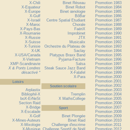
X-Chili
Binet Réseau
Promotion 1983
X-Equateur
Binet Robot
Promotion 1984
X-Europe
Binet œnologie
Promotion 1985
X-Gulf
BôBar
Promotion 1986
X-Israël
Centre Spatial Etudiant
Promotion 1987
X-Maroc
Chorale
Promotion 1988
X-Pays-Bas
FaëriX
Promotion 1989
X-Roumanie
Improbinet
Promotion 1990
X-Russie
JTX
Promotion 1991
X-Suisse
Musicalix
Promotion 1992
X-Tunisie
Orchestre du Plateau de
Promotion 1993
X-UK
Saclay
Promotion 1994
X-USA/Canada
Platypus Braxx Band
Promotion 1995
X-Vietnam
Pyjama-Facture
Promotion 1996
XMP-Scandinavie
Salsa
Promotion 1997
X & Ponts Londres
Steak Sauce Jazz Band
Promotion 1998
désactivé *
X-Falafel
Promotion 1999
X-Para
Promotion 2000
Promotion 2001
Loisirs
Promotion 2002
Soutien scolaire
Arplastix
Promotion 2003
Bibliophil-X
Tremplin
Promotion 2004
boX-ErNeSt
X MathsCollege
Promotion 2005
Section Raid
Promotion 2006
X-Bridge
Promotion 2007
Sport
X-Escalade
Promotion 2008
X-Golf
Binet Plongée
Promotion 2009
X-Mines-Auteurs
Binet Raid
Promotion 2010
X-Mixologie
Challenge d'escrime
Promotion 2011
X-Musique
Challenge Sportif de Noël
Promotion 2012