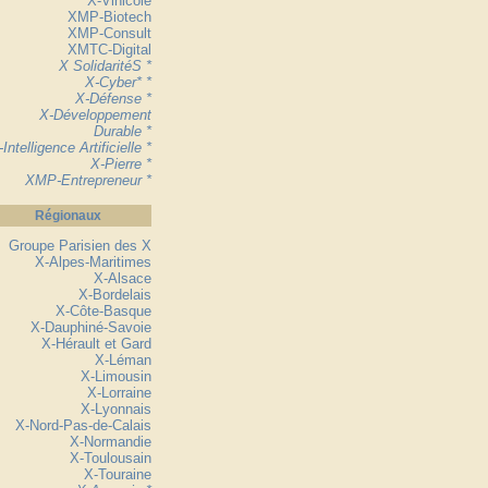
X-Vinicole
XMP-Biotech
XMP-Consult
XMTC-Digital
X SolidaritéS *
X-Cyber* *
X-Défense *
X-Développement
Durable *
-Intelligence Artificielle *
X-Pierre *
XMP-Entrepreneur *
Régionaux
Groupe Parisien des X
X-Alpes-Maritimes
X-Alsace
X-Bordelais
X-Côte-Basque
X-Dauphiné-Savoie
X-Hérault et Gard
X-Léman
X-Limousin
X-Lorraine
X-Lyonnais
X-Nord-Pas-de-Calais
X-Normandie
X-Toulousain
X-Touraine